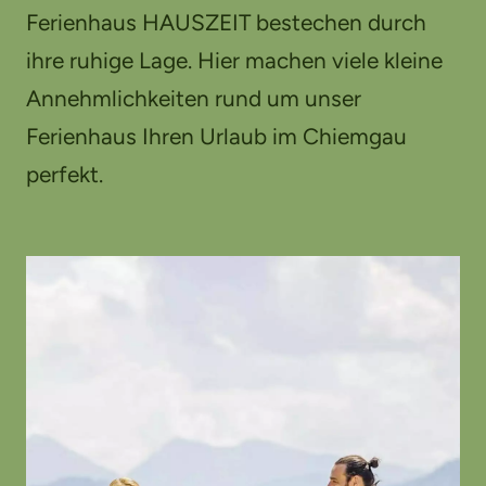
Ferienhaus HAUSZEIT bestechen durch
ihre ruhige Lage. Hier machen viele kleine
Annehmlichkeiten rund um unser
Ferienhaus Ihren Urlaub im Chiemgau
perfekt.