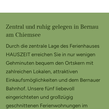
Zentral und ruhig gelegen in Bernau
am Chiemsee
Durch die zentrale Lage des Ferienhauses
HAUSZEIT erreichen Sie in nur wenigen
Gehminuten bequem den Ortskern mit
zahlreichen Lokalen, attraktiven
Einkaufsmöglichkeiten und dem Bernauer
Bahnhof. Unsere fünf liebevoll
eingerichteten und großzügig
geschnittenen Ferienwohnungen im